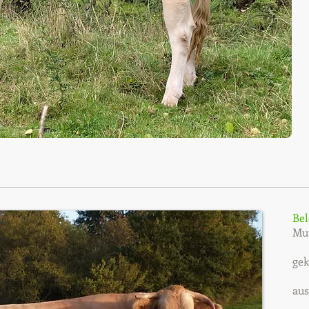
Bel
Mu
gek
aus