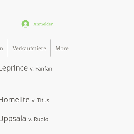
Anmelden
n
Verkaufstiere
More
Leprince
v. Fanfan
Homelite
v. Titus
Uppsala
v. Rubio