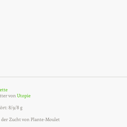
ette
tter von
Utopie
ört: 8/9/8 g
 der Zucht von Plante-Moulet