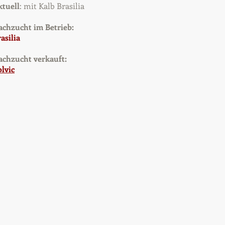
ktuell
: mit Kalb Brasilia
achzucht im Betrieb:
asilia
achzucht verkauft:
lvic