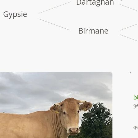
Dartagnan
Gypsie
Birmane
D
g
g