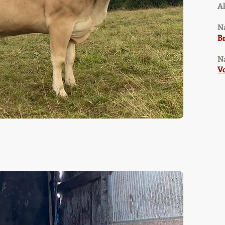
A
N
Br
N
Vo