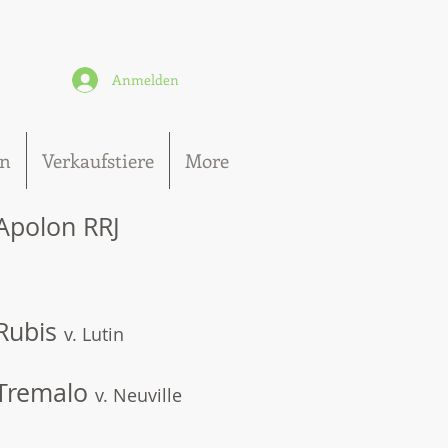
Anmelden
n
Verkaufstiere
More
Apolon RRJ
Rubis
v. Lutin
Tremalo
v. Neuville