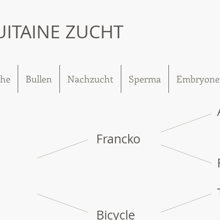
UITAINE ZUCHT
he
Bullen
Nachzucht
Sperma
Embryone
Francko
a
Bicycle